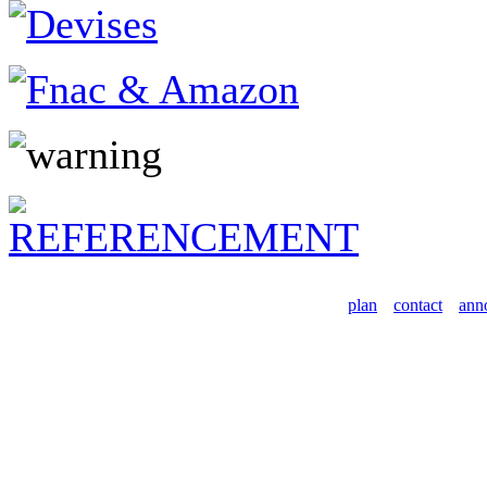
plan
contact
ann