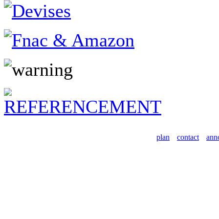
plan
contact
ann