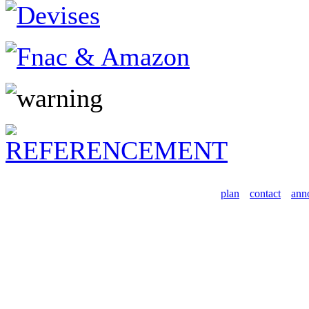
plan
contact
ann