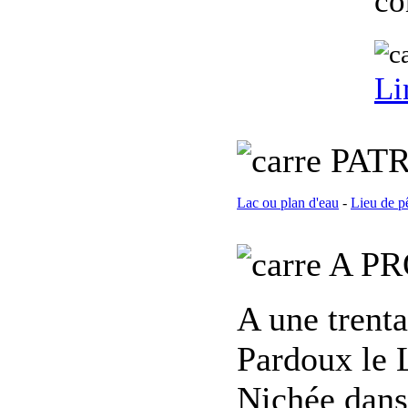
co
Li
PATR
Lac ou plan d'eau
-
Lieu de p
A PR
A une trent
Pardoux le 
Nichée dans