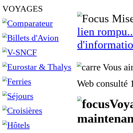
VOYAGES
Mise
lien rompu..
d'informatio
Vous aim
Web consulté 1
Voya
maintenan