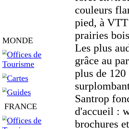
couleurs fla
pied, à VTT
prairies boi
MONDE
Les plus aud
grâce au pa
plus de 120 
surplombant 
Santrop fon
FRANCE
d'accueil : 
brochures e