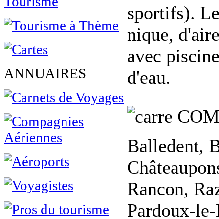
sportifs). L
nique, d'air
avec piscin
ANNUAIRES
d'eau.
COM
Balledent, 
Châteaupons
Rancon, Raz
Pardoux-le-