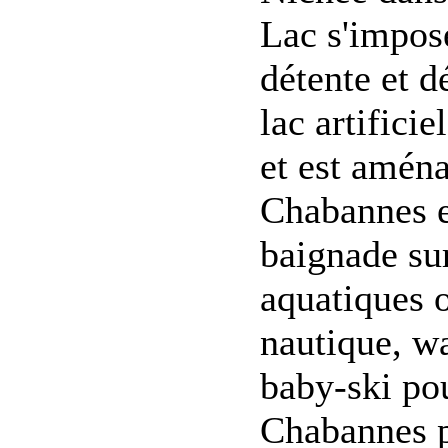
Lac s'impos
détente et d
lac artifici
et est aména
Chabannes et
baignade sur
aquatiques o
nautique, wa
baby-ski pou
Chabannes p