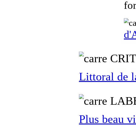
fo
d'
C
RI
Littoral de
L
AB
Plus beau vi