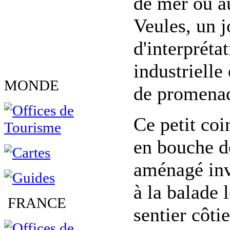
de mer ou a
Veules, un j
d'interpréta
industrielle 
MONDE
de promenad
Ce petit coi
en bouche de
aménagé invi
à la balade 
FRANCE
sentier côti