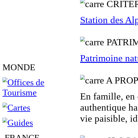
C
RITE
Station des Al
PATRI
Patrimoine nat
MONDE
A PROP
En famille, en 
authentique hau
vie paisible, i
FRANCE