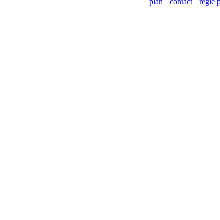
plan
contact
régie p