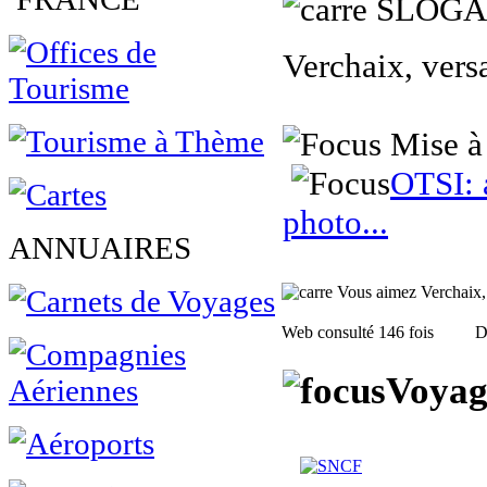
SLOG
Verchaix, versa
Mise à
OTSI: a
photo...
ANNUAIRES
Vous aimez Verchaix, f
Web consulté 146 fois
D
Voyag