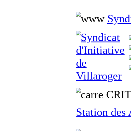
Syndi
C
RI
Station des