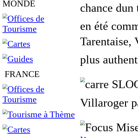
MONDE
chance dun 
en été comm
Tarentaise, V
plus authent
FRANCE
SLO
Villaroger p
Mise