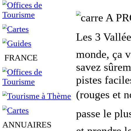
A PR
Les 3 Vallée
monde, ça v
FRANCE
savez sûrem
pistes facil
(rouges et n
passe le plu
ANNUAIRES
et prendre 