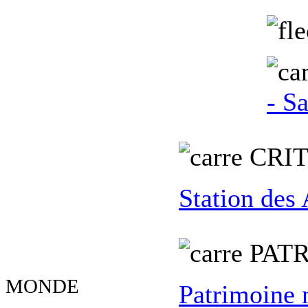
- S
C
RI
Station des
PATR
MONDE
Patrimoine 