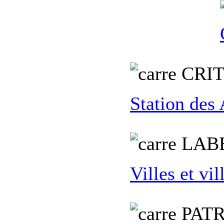
C
RI
Station des
L
AB
Villes et vil
PATR