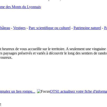
isme des Monts du Lyonnais
hâteau
-
Vestiges
-
Parc scientifique ou culturel
-
Patrimoine naturel
-
P
 heureux de vous accueillir sur le territoire. A seulement une vingtain
es paysages préservés et variés à découvrir le long des sentiers de randon
avoureux.
ignalez un lien rompu...
OTSI: actualisez votre fiche d'informa
!