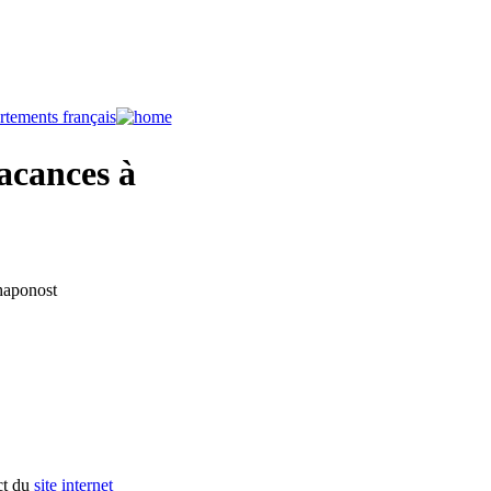
acances à
haponost
ct du
site internet