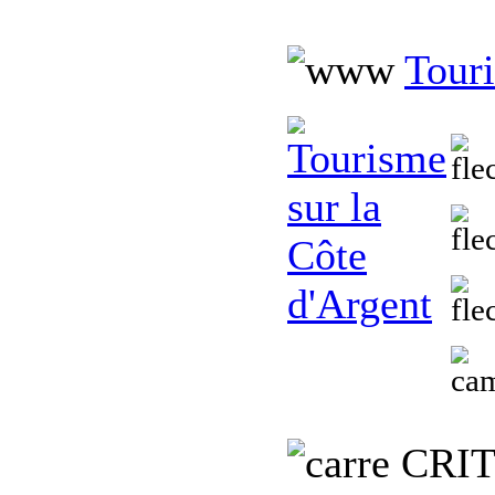
Touri
C
RI