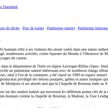
le Dauphiné
ieu de pêche
-
Parc de loisirs
-
Patrimoine naturel
-
Patrimoine historiq
y
St Jeannais offre à ses visiteurs des atouts variés dans une nature authen
gé, nombreuses activités, centre équestre du Moulin à Villeneuve de M
aysages du canton.
dans le département de l'Isère en région Auvergne-Rhône-Alpes. Située 
ecèle un patrimoine naturel intéressant avec de nombreux étangs offrant 
joux, situé à l'est de la commune, a été classé en 1999 en espace naturel
eproduction privilégié des hérons pourprés, grèbes et autres foulques qui
ng de Montjoux et ses abords ansi que la Chapelle de Bournay batie au X
sur des sentiers balisés qui traversent les différents points-clés de la
aint-Jeannais comme la chapelle de Bournay, la Madone, la Tour Lesdigui