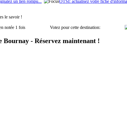
ignalez un lien rompu...
OTSI: actualisez votre fiche d'informa
s le savoir !
en notée 1 fois
Votez pour cette destination:
e Bournay - Réservez maintenant !