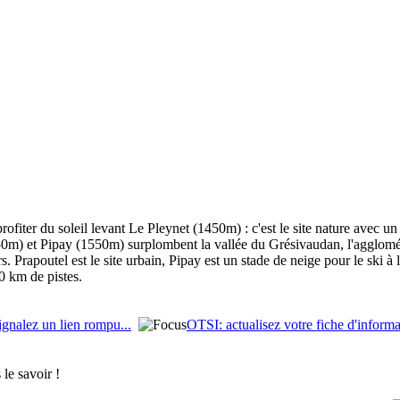
profiter du soleil levant Le Pleynet (1450m) : c'est le site nature avec u
350m) et Pipay (1550m) surplombent la vallée du Grésivaudan, l'agglomér
. Prapoutel est le site urbain, Pipay est un stade de neige pour le ski à
0 km de pistes.
ignalez un lien rompu...
OTSI: actualisez votre fiche d'informa
le savoir !