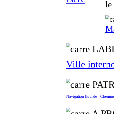
le
Ma
L
AB
Ville intern
PATR
Navigation fluviale
-
Chemins
A PR