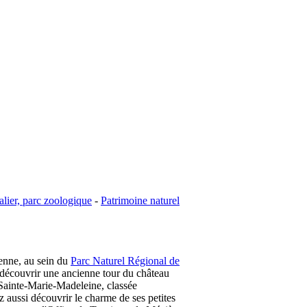
lier, parc zoologique
-
Patrimoine naturel
renne, au sein du
Parc Naturel Régional de
z découvrir une ancienne tour du château
se Sainte-Marie-Madeleine, classée
 aussi découvrir le charme de ses petites