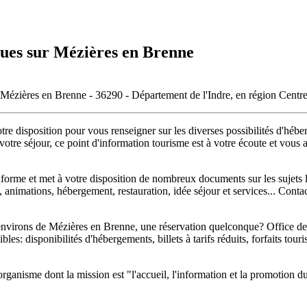
ques sur Mézières en Brenne
e Mézières en Brenne - 36290 - Département de l'Indre, en région Centr
e disposition pour vous renseigner sur les diverses possibilités d'héberg
otre séjour, ce point d'information tourisme est à votre écoute et vous a
orme et met à votre disposition de nombreux documents sur les sujets le
s, animations, hébergement, restauration, idée séjour et services... Con
environs de Mézières en Brenne, une réservation quelconque? Office d
ibles: disponibilités d'hébergements, billets à tarifs réduits, forfaits to
anisme dont la mission est "l'accueil, l'information et la promotion du to