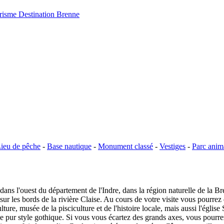
risme Destination Brenne
ieu de pêche
-
Base nautique
-
Monument classé
-
Vestiges
-
Parc anima
ns l'ouest du département de l'Indre, dans la région naturelle de la B
sur les bords de la rivière Claise. Au cours de votre visite vous pourre
lture, musée de la pisciculture et de l'histoire locale, mais aussi l'égli
 pur style gothique. Si vous vous écartez des grands axes, vous pourrez