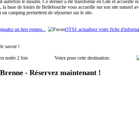
ait autrefois le moulin. Ce dernier a été transformé en Gîte et accueill
 la base de loisirs de Bellebouche vous accueille sur son site naturel a
et un camping permettent de séjourner sur le site.
ignalez un lien rompu...
OTSI: actualisez votre fiche d'informa
e savoir !
en notée 2 fois
Votez pour cette destination:
Brenne - Réservez maintenant !