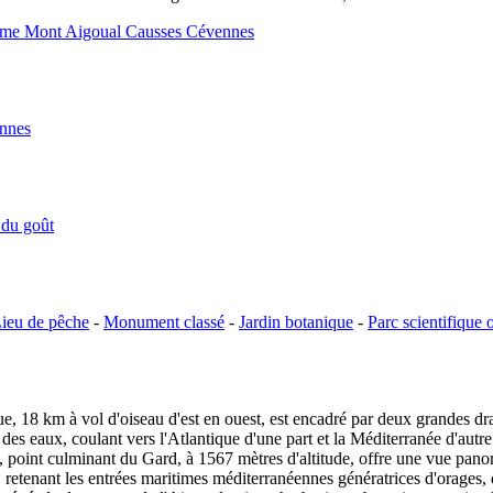
isme Mont Aigoual Causses Cévennes
ennes
 du goût
ieu de pêche
-
Monument classé
-
Jardin botanique
-
Parc scientifique 
, 18 km à vol d'oiseau d'est en ouest, est encadré par deux grandes draill
es eaux, coulant vers l'Atlantique d'une part et la Méditerranée d'autre pa
 point culminant du Gard, à 1567 mètres d'altitude, offre une vue pano
 retenant les entrées maritimes méditerranéennes génératrices d'orages,