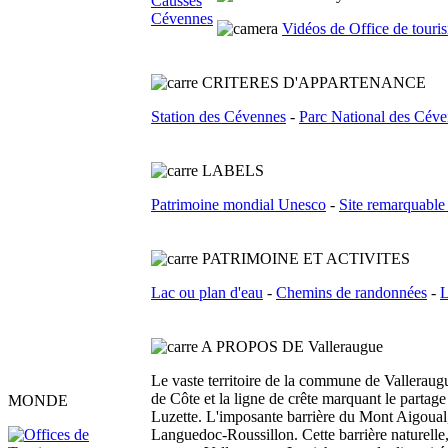
Vidéos de Office de tour
C
RITERES D'APPARTENANCE
Station des Cévennes
-
Parc National des Cév
L
ABELS
Patrimoine mondial Unesco
-
Site remarquable
PATRIMOINE ET ACTIVITES
Lac ou plan d'eau
-
Chemins de randonnées
-
L
A PROPOS DE Valleraugue
Le vaste territoire de la commune de Valleraugue
de Côte et la ligne de crête marquant le partage d
MONDE
Luzette. L'imposante barrière du Mont Aigoual,
Languedoc-Roussillon. Cette barrière naturelle,