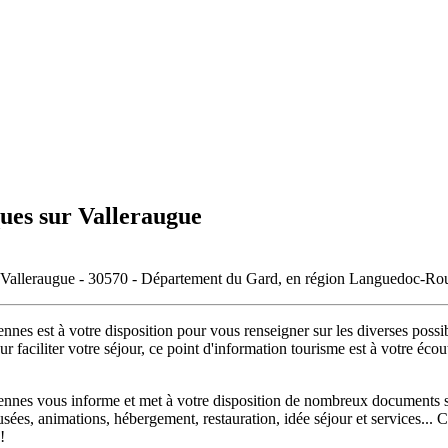
ques sur Valleraugue
de Valleraugue - 30570 - Département du Gard, en région Languedoc-Rou
s est à votre disposition pour vous renseigner sur les diverses possibi
r faciliter votre séjour, ce point d'information tourisme est à votre écout
es vous informe et met à votre disposition de nombreux documents sur 
 musées, animations, hébergement, restauration, idée séjour et services.
!