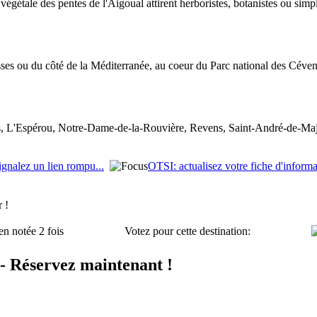
é végétale des pentes de l'Aigoual attirent herboristes, botanistes ou sim
es ou du côté de la Méditerranée, au coeur du Parc national des Céve
 L'Espérou, Notre-Dame-de-la-Rouvière, Revens, Saint-André-de-Maje
ignalez un lien rompu...
OTSI: actualisez votre fiche d'informa
 !
en notée 2 fois
Votez pour cette destination:
- Réservez maintenant !