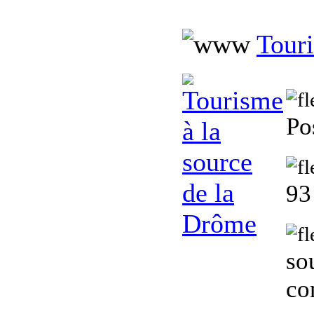
Touri
Po
9
so
co