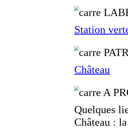
L
AB
Station vert
PATR
Château
A PR
Quelques lie
Château : la