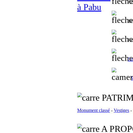
Ad
Té
Fa
Co
V
PATRIM
Monument classé
-
Vestiges
-
A PROP