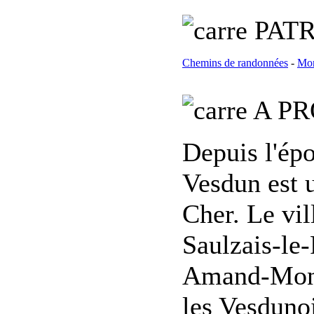
PATR
Chemins de randonnées
-
Mon
A PR
Depuis l'ép
Vesdun est 
Cher. Le vil
Saulzais-le-
Amand-Montr
les Vesduno