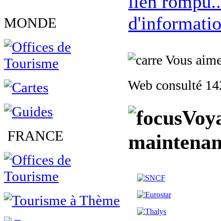
lien rompu..
d'informatio
MONDE
Vous aimez
Web consulté 142
Voya
FRANCE
maintenan