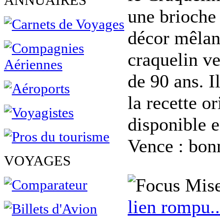
ANNUAIRES
une brioche 
décor mêlant
craquelin ve
de 90 ans. I
la recette o
disponible e
Vence : bon
VOYAGES
Mise
lien rompu..