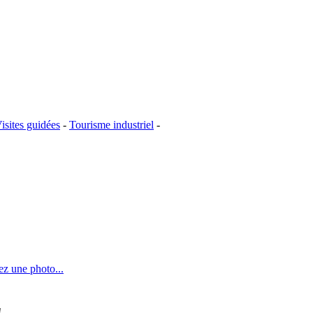
isites guidées
-
Tourisme industriel
-
ez une photo...