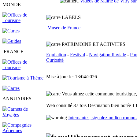
Vidéos de Mairie de Vitry sur
MONDE
LABELS
Musée de France
PATRIMOINE ET ACTIVITES
FRANCE
Equitation
-
Festival
-
Navigation fluviale
-
Par
Curiosité
Mise à jour le: 13/04/2026
Vous aimez cette commune touristique, f
ANNUAIRES
Web consulté 87 fois
Destination bien notée 1 
Internautes, signalez un lien rompu
.