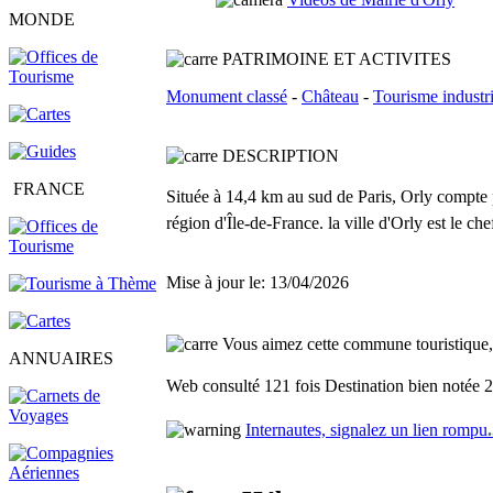
MONDE
PATRIMOINE ET ACTIVITES
Monument classé
-
Château
-
Tourisme industri
DESCRI
P
TION
FRANCE
Située à 14,4 km au sud de Paris, Orly compte p
région d'Île-de-France. la ville d'Orly est le ch
Mise à jour le: 13/04/2026
Vous aimez cette commune touristique, f
ANNUAIRES
Web consulté 121 fois
Destination bien notée 2
Internautes, signalez un lien rompu
.