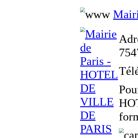
Mair
Adr
7547
Tél
Pou
HOT
for