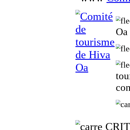
O
tou
con
C
RI