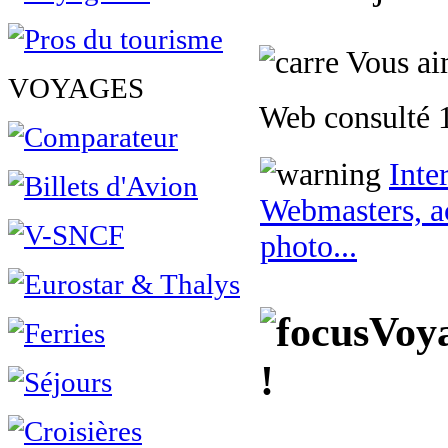
Vous aim
VOYAGES
Web consulté 1
Inte
Webmasters, ac
photo...
Voya
!