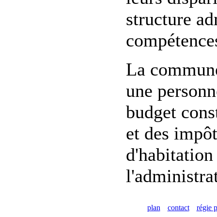
structure ad
compétences
La commune d
une personne
budget const
et des impôt
d'habitation
l'administra
plan
contact
régie p