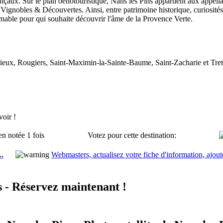
nçaux. Sur le plan oenotouristique, Nans les Pins appartient aux appell
 Vignobles & Découvertes. Ainsi, entre patrimoine historique, curiosités 
able pour qui souhaite découvrir l'âme de la Provence Verte.
ux, Rougiers, Saint-Maximin-la-Sainte-Baume, Saint-Zacharie et Tret
oir !
en notée 1 fois
Votez pour cette destination:
..
Webmasters, actualisez votre fiche d'information, ajout
s - Réservez maintenant !