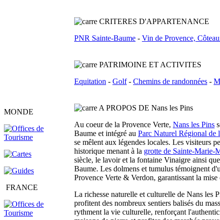
C
RITERES D'APPARTENANCE
PNR Sainte-Baume
-
Vin de Provence, Côteau
PATRIMOINE ET ACTIVITES
Equitation
-
Golf
-
Chemins de randonnées
-
M
A PROPOS DE Nans les Pins
MONDE
Au coeur de la Provence Verte,
Nans les Pins
s
Baume et intégré au
Parc Naturel Régional de 
se mêlent aux légendes locales. Les visiteurs p
historique menant à la
grotte de Sainte-Marie-
siècle, le lavoir et la fontaine Vinaigre ainsi qu
Baume. Les dolmens et tumulus témoignent d'une
Provence Verte & Verdon, garantissant la mise 
FRANCE
La richesse naturelle et culturelle de Nans les
profitent des nombreux sentiers balisés du massi
rythment la vie culturelle, renforçant l'authenti