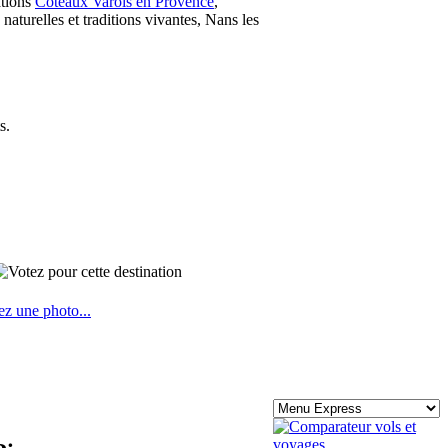
ations
Coteaux Varois en Provence
,
naturelles et traditions vivantes, Nans les
s.
ez une photo...