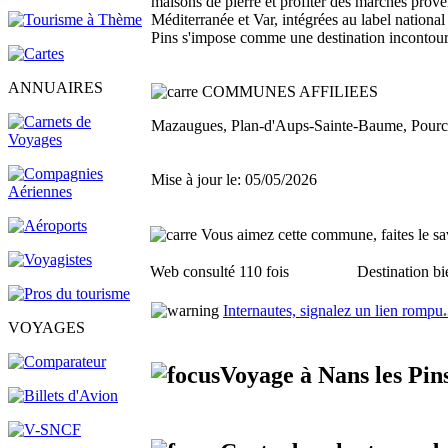
maisons de pierre et profiter des marchés prove
Méditerranée et Var, intégrées au label national
Pins s'impose comme une destination incontourn
ANNUAIRES
COMMUNES AFFILIEES
Mazaugues, Plan-d'Aups-Sainte-Baume, Pourcie
Mise à jour le: 05/05/2026
Vous aimez cette commune, faites le sav
Web consulté 110 fois
Destination bi
Internautes, signalez un lien rompu
.
VOYAGES
Voyage à Nans les Pin