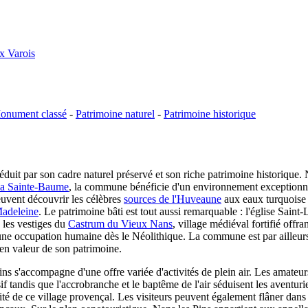
x Varois
onument classé
-
Patrimoine naturel
-
Patrimoine historique
éduit par son cadre naturel préservé et son riche patrimoine historique.
la Sainte-Baume
, la commune bénéficie d'un environnement exceptionnel o
euvent découvrir les célèbres
sources de l'Huveaune
aux eaux turquoise 
Madeleine
. Le patrimoine bâti est tout aussi remarquable : l'église Sain
e les vestiges du
Castrum du Vieux Nans
, village médiéval fortifié offr
 occupation humaine dès le Néolithique. La commune est par ailleurs l
en valeur de son patrimoine.
 Pins s'accompagne d'une offre variée d'activités de plein air. Les amat
f tandis que l'accrobranche et le baptême de l'air séduisent les aventuri
cité de ce village provençal. Les visiteurs peuvent également flâner dans 