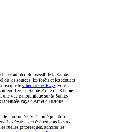
 Nichée au pied du massif de la Sainte-
ù les sources, les forêts et les sentiers
ainsi que le
Chemin des Roys
, voie
t-Laurent, l'église Sainte-Anne du XIIème
ant une vue panoramique sur la Sainte-
abellisée Pays d'Art et d'Histoire
eurs de randonnée, VTT ou équitation
ers. Les festivals et événements locaux
les ruelles pittoresques, admirer les