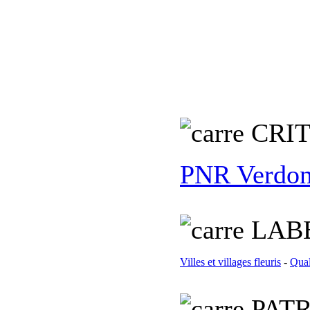
C
RI
PNR Verdo
L
AB
Villes et villages fleuris
-
Qual
PATR