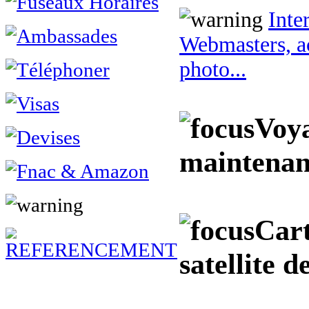
Inte
Webmasters, ac
photo...
Voya
maintenan
Cart
satellite d