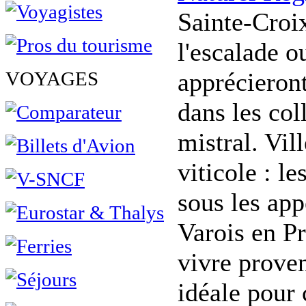
Sainte-Croix
l'escalade o
VOYAGES
apprécieront
dans les col
mistral. Vil
viticole : l
sous les ap
Varois en Pr
vivre proven
idéale pour 