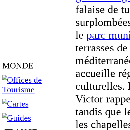
falaise de t
surplombées
le
parc muni
terrasses de
méditerranée
MONDE
accueille ré
culturelles.
Victor rappe
tandis que l
les chapelle