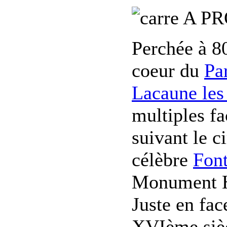
A PR
Perchée à 8
coeur du
Pa
Lacaune les
multiples fa
suivant le c
célèbre
Font
Monument Hi
Juste en fac
XVIème sièc