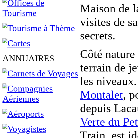
Maison de la
visites de s
secrets.
Côté nature 
ANNUAIRES
terrain de j
les niveaux
Montalet
, p
depuis Laca
Verte du Pet
Train, est i