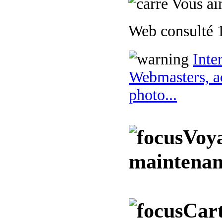
Vous aim
Web consulté 1
Inte
Webmasters, ac
photo...
Voya
maintenan
Cart