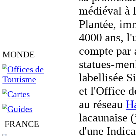
médiéval à l
Plantée, im
4000 ans, l'
compte par a
MONDE
statues-men
labellisée 
et l'Office 
au réseau
Ha
lacaunaise (
FRANCE
d'une Indic