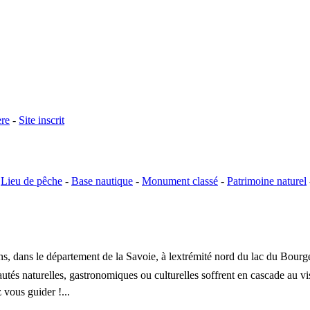
ère
-
Site inscrit
-
Lieu de pêche
-
Base nautique
-
Monument classé
-
Patrimoine naturel
, dans le département de la Savoie, à lextrémité nord du lac du Bourget 
autés naturelles, gastronomiques ou culturelles soffrent en cascade au v
 vous guider !...