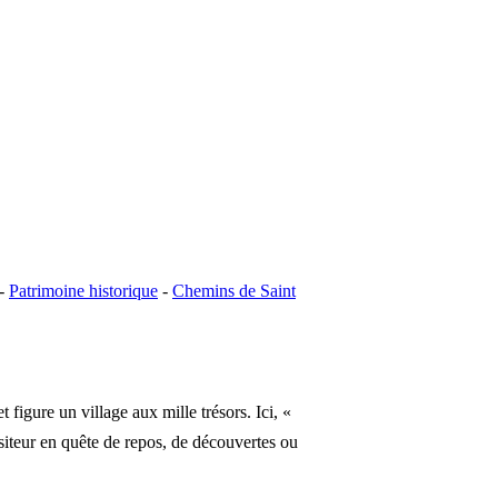
-
Patrimoine historique
-
Chemins de Saint
figure un village aux mille trésors. Ici, «
isiteur en quête de repos, de découvertes ou