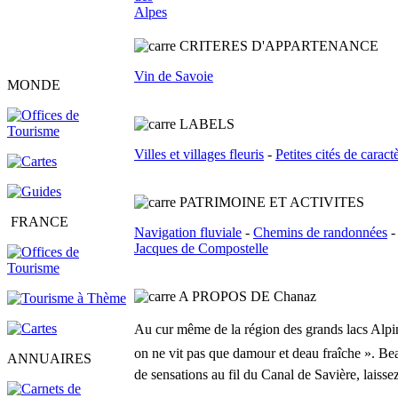
C
RITERES D'APPARTENANCE
Vin de Savoie
MONDE
L
ABELS
Villes et villages fleuris
-
Petites cités de caract
PATRIMOINE ET ACTIVITES
FRANCE
Navigation fluviale
-
Chemins de randonnées
Jacques de Compostelle
A PROPOS DE Chanaz
Au cur même de la région des grands lacs Alpins
on ne vit pas que damour et deau fraîche ». Be
ANNUAIRES
de sensations au fil du Canal de Savière, laissez