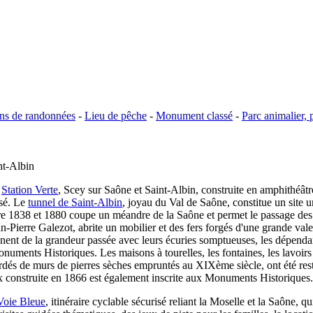
ns de randonnées
-
Lieu de pêche
-
Monument classé
-
Parc animalier,
t-Albin
t
Station Verte
, Scey sur Saône et Saint-Albin, construite en amphithéâtr
ssé. Le
tunnel de Saint-Albin
, joyau du Val de Saône, constitue un site
tre 1838 et 1880 coupe un méandre de la Saône et permet le passage des 
-Pierre Galezot, abrite un mobilier et des fers forgés d'une grande vale
t de la grandeur passée avec leurs écuries somptueuses, les dépendances
uments Historiques. Les maisons à tourelles, les fontaines, les lavoirs e
ordés de murs de pierres sèches empruntés au XIXème siècle, ont été rest
paix construite en 1866 est également inscrite aux Monuments Historiques.
Voie Bleue
, itinéraire cyclable sécurisé reliant la Moselle et la Saône, 