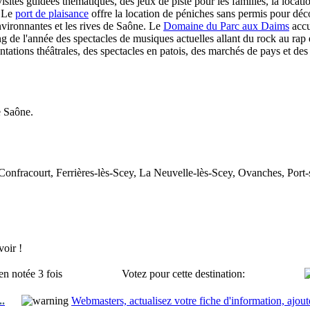
tes guidées thématiques, des jeux de piste pour les familles, la locatio
. Le
port de plaisance
offre la location de péniches sans permis pour déco
environnantes et les rives de Saône. Le
Domaine du Parc aux Daims
accu
de l'année des spectacles de musiques actuelles allant du rock au rap e
ntations théâtrales, des spectacles en patois, des marchés de pays et des 
e Saône.
Confracourt, Ferrières-lès-Scey, La Neuvelle-lès-Scey, Ovanches, Port
oir !
en notée 3 fois
Votez pour cette destination:
..
Webmasters, actualisez votre fiche d'information, ajout