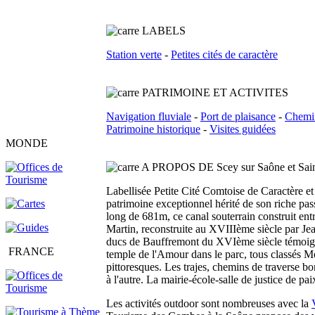
L
ABELS
Station verte
-
Petites cités de caractère
PATRIMOINE ET ACTIVITES
Navigation fluviale
-
Port de plaisance
-
Chemi
Patrimoine historique
-
Visites guidées
MONDE
A PROPOS DE Scey sur Saône et Sain
Labellisée Petite Cité Comtoise de Caractère e
patrimoine exceptionnel hérité de son riche pa
long de 681m, ce canal souterrain construit en
Martin, reconstruite au XVIIIème siècle par Jean
ducs de Bauffremont du XVIème siècle témoignen
FRANCE
temple de l'Amour dans le parc, tous classés Mon
pittoresques. Les trajes, chemins de traverse b
à l'autre. La mairie-école-salle de justice de 
Les activités outdoor sont nombreuses avec la