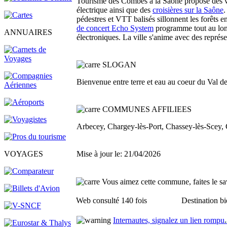
Tourisme des Combes à la Saône propose des visi
électrique ainsi que des
croisières sur la Saône
pédestres et VTT balisés sillonnent les forêts 
de concert Echo System
programme tout au long 
ANNUAIRES
électroniques. La ville s'anime avec des représe
SLOGAN
Bienvenue entre terre et eau au coeur du Val d
COMMUNES AFFILIEES
Arbecey, Chargey-lès-Port, Chassey-lès-Scey, 
VOYAGES
Mise à jour le: 21/04/2026
Vous aimez cette commune, faites le sav
Web consulté 140 fois
Destination bi
Internautes, signalez un lien rompu
.