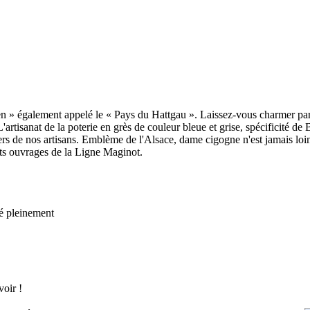
en » également appelé le « Pays du Hattgau ». Laissez-vous charmer par
rtisanat de la poterie en grès de couleur bleue et grise, spécificité de
ers de nos artisans. Emblème de l'Alsace, dame cigogne n'est jamais loin.
ts ouvrages de la Ligne Maginot.
té pleinement
oir !