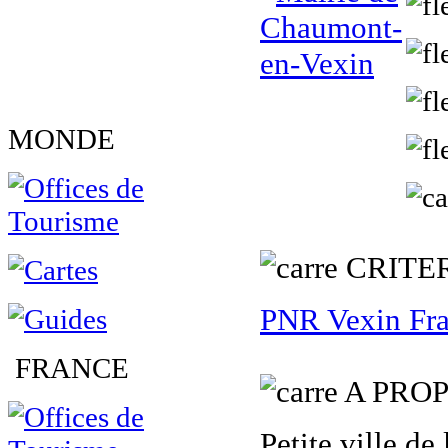
MONDE
C
RITE
PNR Vexin Fra
FRANCE
A PROP
Petite ville d