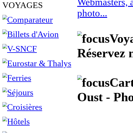
Webmasters, a
VOYAGES
photo...
Voya
Réservez 
Cart
Oust - Pho