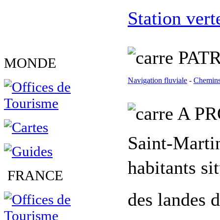
Station vert
PATR
MONDE
Navigation fluviale
-
Chemins
A PR
Saint-Martin
habitants si
FRANCE
des landes 