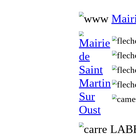
Mairi
L
AB