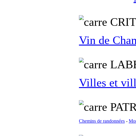
C
RI
Vin de Cha
L
AB
Villes et vil
PATR
Chemins de randonnées
-
Mon