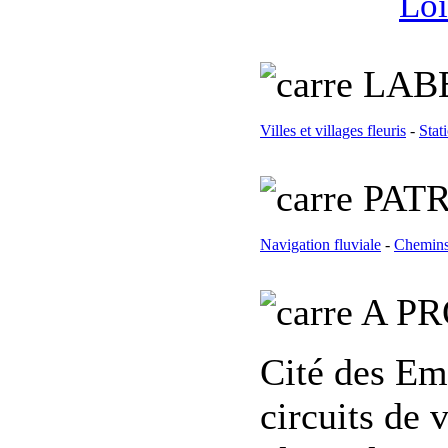
Loi
L
AB
Villes et villages fleuris
-
Stat
PATR
Navigation fluviale
-
Chemins
A PR
Cité des Ema
circuits de 