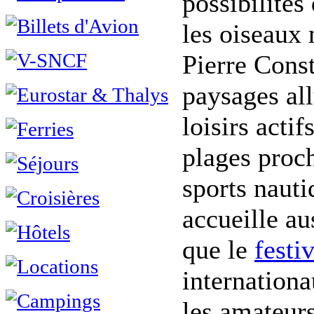
possibilités
les oiseaux 
Pierre Cons
paysages all
loisirs acti
plages proc
sports nauti
accueille au
que le
festi
internationa
les amateur