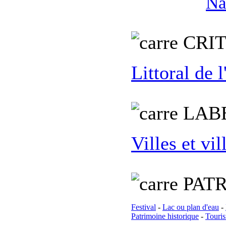
Na
C
RI
Littoral de 
L
AB
Villes et vil
PATR
Festival
-
Lac ou plan d'eau
-
Patrimoine historique
-
Touris