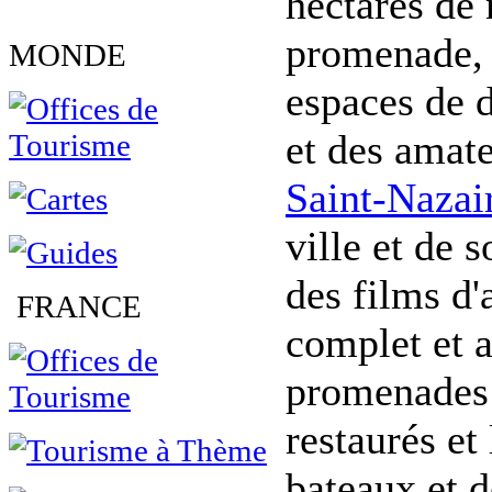
hectares de 
promenade, d
MONDE
espaces de d
et des amateu
Saint-Nazai
ville et de 
des films d'
FRANCE
complet et a
promenades 
restaurés et
bateaux et d