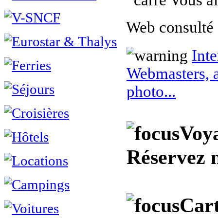
Vous ai
Web consulté 
Inte
Webmasters, a
photo...
Voya
Réservez 
Cart