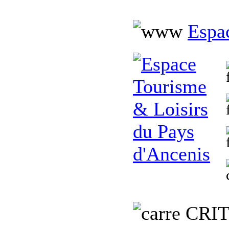
Espa
C
RI