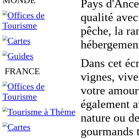
MONDE
Pays d'Ance
qualité avec
pêche, la ra
hébergement
Dans cet éc
FRANCE
vignes, viv
votre amoure
également av
nature ou de
gourmands to