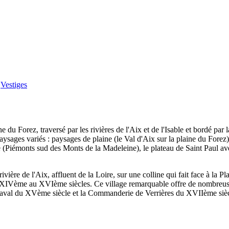
-
Vestiges
e du Forez, traversé par les rivières de l'Aix et de l'Isable et bordé par l
paysages variés : paysages de plaine (le Val d'Aix sur la plaine du Fore
ble (Piémonts sud des Monts de la Madeleine), le plateau de Saint Paul av
ière de l'Aix, affluent de la Loire, sur une colline qui fait face à la Pl
XIVème au XVIème siècles. Ce village remarquable offre de nombreuses
aval du XVème siècle et la Commanderie de Verrières du XVIIème sièc