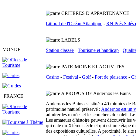
C
RITERES D'APPARTENANCE
Littoral de l'Océan Atlantique
-
RN Prés Salés 
L
ABELS
MONDE
Station classée
-
Tourisme et handicap
-
Qualit
PATRIMOINE ET ACTIVITES
Casino
-
Festival
-
Golf
-
Port de plaisance
-
Ch
A PROPOS DE Andernos les Bains
FRANCE
Andernos les Bains est situé à 40 minutes de B
patrimoine naturel préservé :
Andernos est un vi
admirer les marées et les couchers de soleil. Le
Les amateurs d'histoire peuvent découvrir les v
qui date du XIème siècle et qui est une étape 
des expositions culturelles. A proximité, le si