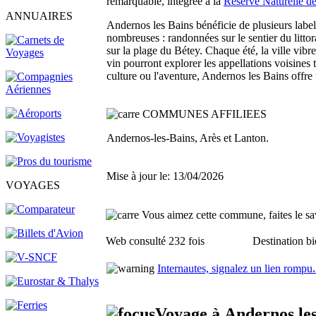
remarquable, intégrée à la
Réserve Naturelle de
ANNUAIRES
Andernos les Bains bénéficie de plusieurs label
nombreuses : randonnées sur le sentier du littor
sur la plage du Bétey. Chaque été, la ville vibr
vin pourront explorer les appellations voisines 
culture ou l'aventure, Andernos les Bains offre 
COMMUNES AFFILIEES
Andernos-les-Bains, Arès et Lanton.
Mise à jour le: 13/04/2026
VOYAGES
Vous aimez cette commune, faites le sav
Web consulté 232 fois
Destination bi
Internautes, signalez un lien rompu
.
Voyage à Andernos les