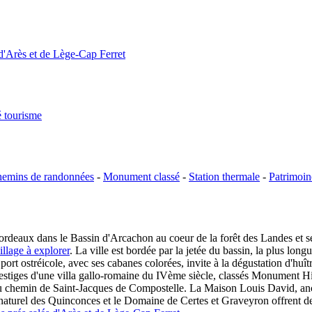
d'Arès et de Lège-Cap Ferret
é tourisme
emins de randonnées
-
Monument classé
-
Station thermale
-
Patrimoin
ordeaux dans le Bassin d'Arcachon au coeur de la forêt des Landes et s
llage à explorer
. La ville est bordée par la jetée du bassin, la plus lo
 port ostréicole, avec ses cabanes colorées, invite à la dégustation d'hu
estiges d'une villa gallo-romaine du IVème siècle, classés Monument Hist
du chemin de Saint-Jacques de Compostelle. La Maison Louis David, anci
te naturel des Quinconces et le Domaine de Certes et Graveyron offrent d