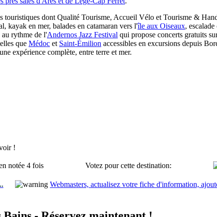
s prés salés d'Arès et de Lège-Cap Ferret
.
s touristiques dont Qualité Tourisme, Accueil Vélo et Tourisme & Handic
al, kayak en mer, balades en catamaran vers l'
île aux Oiseaux
, escalade
e au rythme de l'
Andernos Jazz Festival
qui propose concerts gratuits sur
telles que
Médoc
et
Saint-Émilion
accessibles en excursions depuis Bord
une expérience complète, entre terre et mer.
oir !
en notée 4 fois
Votez pour cette destination:
..
Webmasters, actualisez votre fiche d'information, ajout
 Bains - Réservez maintenant !