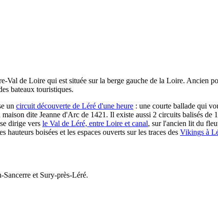
al de Loire qui est située sur la berge gauche de la Loire. Ancien port
 des bateaux touristiques.
se un
circuit découverte de Léré d'une heure
: une courte ballade qui vou
 maison dite Jeanne d'Arc de 1421. Il existe aussi 2 circuits balisés d
se dirige vers
le Val de Léré, entre Loire et canal
, sur l'ancien lit du fle
s hauteurs boisées et les espaces ouverts sur les traces des
Vikings à L
n-Sancerre et Sury-près-Léré.