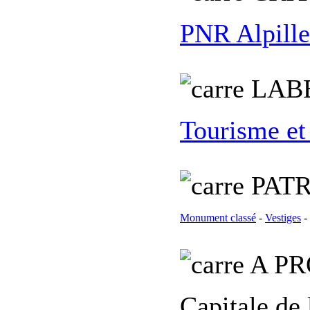
PNR Alpille
L
AB
Tourisme et
PATR
Monument classé
-
Vestiges
-
A PR
Capitale de 