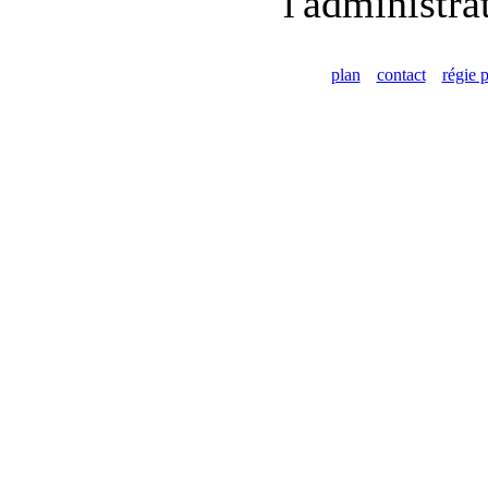
l'administra
plan
contact
régie p