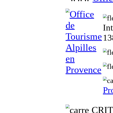
In
13
Pr
C
RI