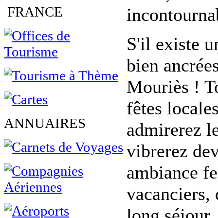
FRANCE
incontourna
S'il existe u
bien ancrées
Mouriès ! T
fêtes locale
ANNUAIRES
admirerez l
vibrerez de
ambiance fes
vacanciers,
long séjour,