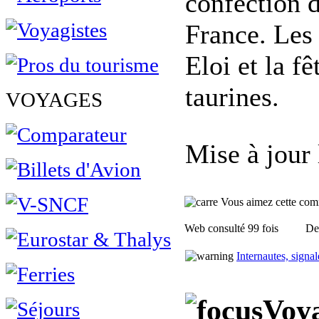
confection 
France. Les
Eloi et la fê
taurines.
VOYAGES
Mise à jour
Vous aimez cette commu
Web consulté 99 fois
Des
Internautes, signa
Voya