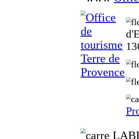
d'
13
Pr
L
AB