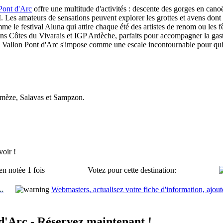
Pont d'Arc
offre une multitude d'activités : descente des gorges en can
 Les amateurs de sensations peuvent explorer les grottes et avens dont 
le festival Aluna qui attire chaque été des artistes de renom ou les fête
ions Côtes du Vivarais et IGP Ardèche, parfaits pour accompagner la gas
, Vallon Pont d'Arc s'impose comme une escale incontournable pour qui
emèze, Salavas et Sampzon.
oir !
en notée 1 fois
Votez pour cette destination:
..
Webmasters, actualisez votre fiche d'information, ajout
d'Arc - Réservez maintenant !