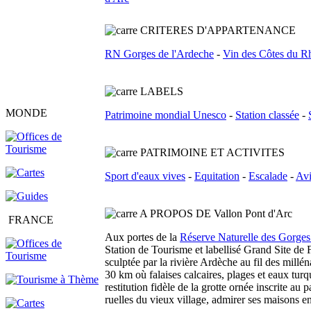
C
RITERES D'APPARTENANCE
RN Gorges de l'Ardeche
-
Vin des Côtes du Rh
L
ABELS
MONDE
Patrimoine mondial Unesco
-
Station classée
-
PATRIMOINE ET ACTIVITES
Sport d'eaux vives
-
Equitation
-
Escalade
-
Avi
A PROPOS DE Vallon Pont d'Arc
FRANCE
Aux portes de la
Réserve Naturelle des Gorges
Station de Tourisme et labellisé Grand Site de
sculptée par la rivière Ardèche au fil des mill
30 km où falaises calcaires, plages et eaux tu
restitution fidèle de la grotte ornée inscrite a
ruelles du vieux village, admirer ses maisons en