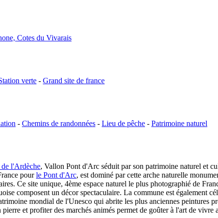
one, Cotes du Vivarais
Station verte
-
Grand site de france
ation
-
Chemins de randonnées
-
Lieu de pêche
-
Patrimoine naturel
 de l'Ardèche
, Vallon Pont d'Arc séduit par son patrimoine naturel et cul
 France pour
le Pont d'Arc
, est dominé par cette arche naturelle monume
énaires. Ce site unique, 4ème espace naturel le plus photographié de Fra
rquoise composent un décor spectaculaire. La commune est également cé
u patrimoine mondial de l'Unesco qui abrite les plus anciennes peintures p
 pierre et profiter des marchés animés permet de goûter à l'art de vivre 